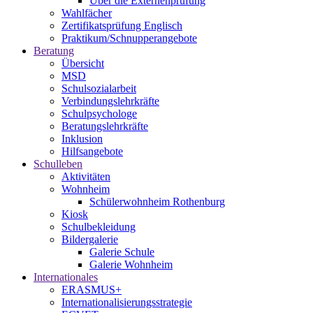
Über die Externenprüfung
Wahlfächer
Zertifikatsprüfung Englisch
Praktikum/Schnupperangebote
Beratung
Übersicht
MSD
Schulsozialarbeit
Verbindungslehrkräfte
Schulpsychologe
Beratungslehrkräfte
Inklusion
Hilfsangebote
Schulleben
Aktivitäten
Wohnheim
Schülerwohnheim Rothenburg
Kiosk
Schulbekleidung
Bildergalerie
Galerie Schule
Galerie Wohnheim
Internationales
ERASMUS+
Internationalisierungsstrategie