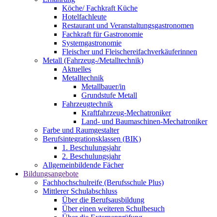
Köche/ Fachkraft Küche
Hotelfachleute
Restaurant und Veranstaltungsgastronomen
Fachkraft für Gastronomie
Systemgastronomie
Fleischer und Fleischereifachverkäuferinnen
Metall (Fahrzeug-/Metalltechnik)
Aktuelles
Metalltechnik
Metallbauer/in
Grundstufe Metall
Fahrzeugtechnik
Kraftfahrzeug-Mechatroniker
Land- und Baumaschinen-Mechatroniker
Farbe und Raumgestalter
Berufsintegrationsklassen (BIK)
1. Beschulungsjahr
2. Beschulungsjahr
Allgemeinbildende Fächer
Bildungsangebote
Fachhochschulreife (Berufsschule Plus)
Mittlerer Schulabschluss
Über die Berufsausbildung
Über einen weiteren Schulbesuch