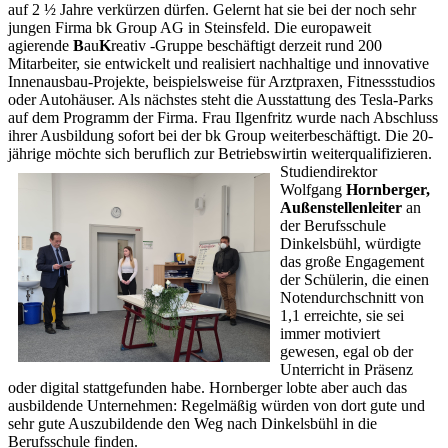
auf 2 ½ Jahre verkürzen dürfen. Gelernt hat sie bei der noch sehr
jungen Firma bk Group AG in Steinsfeld. Die europaweit
agierende
B
au
K
reativ -Gruppe beschäftigt derzeit rund 200
Mitarbeiter, sie entwickelt und realisiert nachhaltige und innovative
Innenausbau-Projekte, beispielsweise für Arztpraxen, Fitnessstudios
oder Autohäuser. Als nächstes steht die Ausstattung des Tesla-Parks
auf dem Programm der Firma. Frau Ilgenfritz wurde nach Abschluss
ihrer Ausbildung sofort bei der bk Group weiterbeschäftigt. Die 20-
jährige möchte sich beruflich zur Betriebswirtin weiterqualifizieren.
Studiendirektor
Wolfgang
Hornberger,
Außenstellenleiter
an
der Berufsschule
Dinkelsbühl, würdigte
das große Engagement
der Schülerin, die einen
Notendurchschnitt von
1,1 erreichte, sie sei
immer motiviert
gewesen, egal ob der
Unterricht in Präsenz
oder digital stattgefunden habe. Hornberger lobte aber auch das
ausbildende Unternehmen: Regelmäßig würden von dort gute und
sehr gute Auszubildende den Weg nach Dinkelsbühl in die
Berufsschule finden.