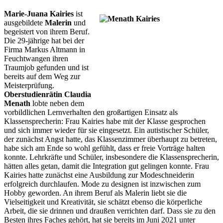
Marie-Juana Kairies
ist
ausgebildete
Malerin
und
begeistert von ihrem Beruf.
Die 29-jährige hat bei der
Firma Markus Altmann in
Feuchtwangen ihren
Traumjob gefunden und ist
bereits auf dem Weg zur
Meisterprüfung.
Oberstudienrätin Claudia
Menath
lobte neben dem
vorbildlichen Lernverhalten den großartigen Einsatz als
Klassensprecherin: Frau Kairies habe mit der Klasse gesprochen
und sich immer wieder für sie eingesetzt. Ein autistischer Schüler,
der zunächst Angst hatte, das Klassenzimmer überhaupt zu betreten,
habe sich am Ende so wohl gefühlt, dass er freie Vorträge halten
konnte. Lehrkräfte und Schüler, insbesondere die Klassensprecherin,
hätten alles getan, damit die Integration gut gelingen konnte. Frau
Kairies hatte zunächst eine Ausbildung zur Modeschneiderin
erfolgreich durchlaufen. Mode zu designen ist inzwischen zum
Hobby geworden. An ihrem Beruf als Malerin liebt sie die
Vielseitigkeit und Kreativität, sie schätzt ebenso die körperliche
Arbeit, die sie drinnen und draußen verrichten darf. Dass sie zu den
Besten ihres Faches gehört, hat sie bereits im Juni 2021 unter