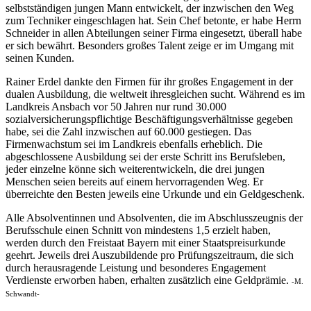
selbstständigen jungen Mann entwickelt, der inzwischen den Weg
zum Techniker eingeschlagen hat. Sein Chef betonte, er habe Herrn
Schneider in allen Abteilungen seiner Firma eingesetzt, überall habe
er sich bewährt. Besonders großes Talent zeige er im Umgang mit
seinen Kunden.
Rainer Erdel dankte den Firmen für ihr großes Engagement in der
dualen Ausbildung, die weltweit ihresgleichen sucht. Während es im
Landkreis Ansbach vor 50 Jahren nur rund 30.000
sozialversicherungspflichtige Beschäftigungsverhältnisse gegeben
habe, sei die Zahl inzwischen auf 60.000 gestiegen. Das
Firmenwachstum sei im Landkreis ebenfalls erheblich. Die
abgeschlossene Ausbildung sei der erste Schritt ins Berufsleben,
jeder einzelne könne sich weiterentwickeln, die drei jungen
Menschen seien bereits auf einem hervorragenden Weg. Er
überreichte den Besten jeweils eine Urkunde und ein Geldgeschenk.
Alle Absolventinnen und Absolventen, die im Abschlusszeugnis der
Berufsschule einen Schnitt von mindestens 1,5 erzielt haben,
werden durch den Freistaat Bayern mit einer Staatspreisurkunde
geehrt. Jeweils drei Auszubildende pro Prüfungszeitraum, die sich
durch herausragende Leistung und besonderes Engagement
Verdienste erworben haben, erhalten zusätzlich eine Geldprämie.
-M.
Schwandt-