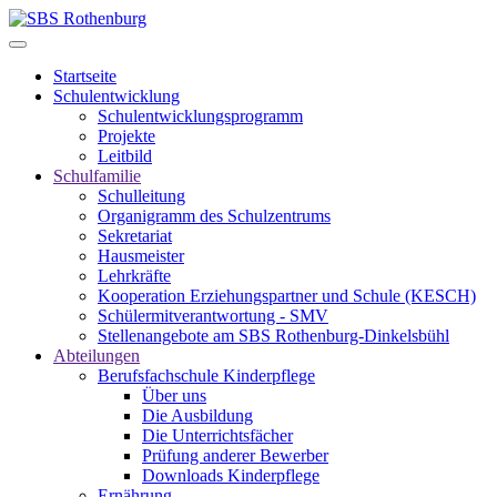
Startseite
Schulentwicklung
Schulentwicklungsprogramm
Projekte
Leitbild
Schulfamilie
Schulleitung
Organigramm des Schulzentrums
Sekretariat
Hausmeister
Lehrkräfte
Kooperation Erziehungspartner und Schule (KESCH)
Schülermitverantwortung - SMV
Stellenangebote am SBS Rothenburg-Dinkelsbühl
Abteilungen
Berufsfachschule Kinderpflege
Über uns
Die Ausbildung
Die Unterrichtsfächer
Prüfung anderer Bewerber
Downloads Kinderpflege
Ernährung