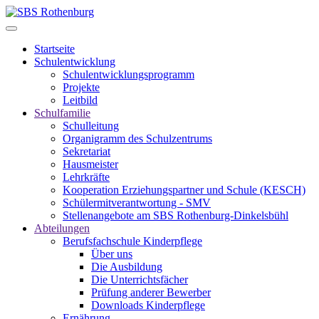
Startseite
Schulentwicklung
Schulentwicklungsprogramm
Projekte
Leitbild
Schulfamilie
Schulleitung
Organigramm des Schulzentrums
Sekretariat
Hausmeister
Lehrkräfte
Kooperation Erziehungspartner und Schule (KESCH)
Schülermitverantwortung - SMV
Stellenangebote am SBS Rothenburg-Dinkelsbühl
Abteilungen
Berufsfachschule Kinderpflege
Über uns
Die Ausbildung
Die Unterrichtsfächer
Prüfung anderer Bewerber
Downloads Kinderpflege
Ernährung