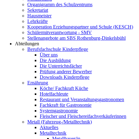
Organigramm des Schulzentrums
Sekretariat
Hausmeister
Lehrkräfte
Kooperation Erziehungspartner und Schule (KESCH)
Schülermitverantwortung - SMV
Stellenangebote am SBS Rothenburg-Dinkelsbühl
Abteilungen
Berufsfachschule Kinderpflege
Über uns
Die Ausbildung
Die Unterrichtsfächer
Prüfung anderer Bewerber
Downloads Kinderpflege
Ernährung
Köche/ Fachkraft Küche
Hotelfachleute
Restaurant und Veranstaltungsgastronomen
Fachkraft für Gastronomie
Systemgastronomie
Fleischer und Fleischereifachverkäuferinnen
Metall (Fahrzeug-/Metalltechnik)
Aktuelles
Metalltechnik
Metallbauer/in