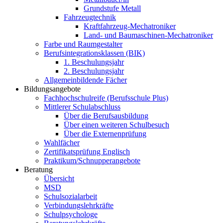
Grundstufe Metall
Fahrzeugtechnik
Kraftfahrzeug-Mechatroniker
Land- und Baumaschinen-Mechatroniker
Farbe und Raumgestalter
Berufsintegrationsklassen (BIK)
1. Beschulungsjahr
2. Beschulungsjahr
Allgemeinbildende Fächer
Bildungsangebote
Fachhochschulreife (Berufsschule Plus)
Mittlerer Schulabschluss
Über die Berufsausbildung
Über einen weiteren Schulbesuch
Über die Externenprüfung
Wahlfächer
Zertifikatsprüfung Englisch
Praktikum/Schnupperangebote
Beratung
Übersicht
MSD
Schulsozialarbeit
Verbindungslehrkräfte
Schulpsychologe