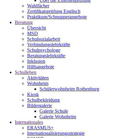
Über die Externenprüfung
Wahlfächer
Zertifikatsprüfung Englisch
Praktikum/Schnupperangebote
Beratung
Übersicht
MSD
Schulsozialarbeit
Verbindungslehrkräfte
Schulpsychologe
Beratungslehrkräfte
Inklusion
Hilfsangebote
Schulleben
Aktivitäten
Wohnheim
Schülerwohnheim Rothenburg
Kiosk
Schulbekleidung
Bildergalerie
Galerie Schule
Galerie Wohnheim
Internationales
ERASMUS+
Internationalisierungsstrategie