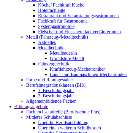
Köche/ Fachkraft Küche
Hotelfachleute
Restaurant und Veranstaltungsgastronomen
Fachkraft für Gastronomie
Systemgastronomie
Fleischer und Fleischereifachverkäuferinnen
Metall (Fahrzeug-/Metalltechnik)
Aktuelles
Metalltechnik
Metallbauer/in
Grundstufe Metall
Fahrzeugtechnik
Kraftfahrzeug-Mechatroniker
Land- und Baumaschinen-Mechatroniker
Farbe und Raumgestalter
Berufsintegrationsklassen (BIK)
1. Beschulungsjahr
2. Beschulungsjahr
Allgemeinbildende Fächer
Bildungsangebote
Fachhochschulreife (Berufsschule Plus)
Mittlerer Schulabschluss
Über die Berufsausbildung
Über einen weiteren Schulbesuch