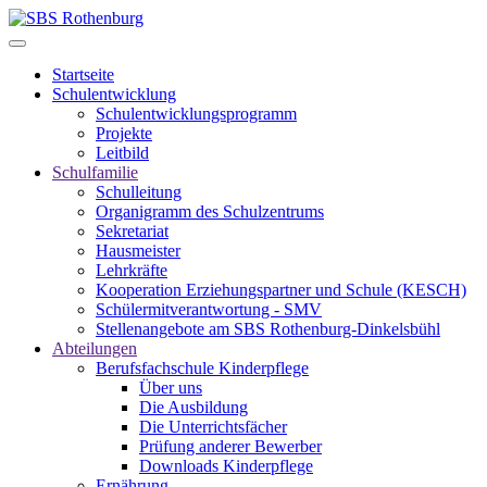
Startseite
Schulentwicklung
Schulentwicklungsprogramm
Projekte
Leitbild
Schulfamilie
Schulleitung
Organigramm des Schulzentrums
Sekretariat
Hausmeister
Lehrkräfte
Kooperation Erziehungspartner und Schule (KESCH)
Schülermitverantwortung - SMV
Stellenangebote am SBS Rothenburg-Dinkelsbühl
Abteilungen
Berufsfachschule Kinderpflege
Über uns
Die Ausbildung
Die Unterrichtsfächer
Prüfung anderer Bewerber
Downloads Kinderpflege
Ernährung