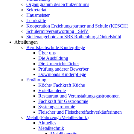
Organigramm des Schulzentrums
Sekretariat
Hausmeister
Lehrkräfte
Kooperation Erziehungspartner und Schule (KESCH)
Schülermitverantwortung - SMV
Stellenangebote am SBS Rothenburg-Dinkelsbühl
Abteilungen
Berufsfachschule Kinderpflege
Über uns
Die Ausbildung
Die Unterrichtsfächer
Prüfung anderer Bewerber
Downloads Kinderpflege
Ernährung
Köche/ Fachkraft Küche
Hotelfachleute
Restaurant und Veranstaltungsgastronomen
Fachkraft für Gastronomie
Systemgastronomie
Fleischer und Fleischereifachverkäuferinnen
Metall (Fahrzeug-/Metalltechnik)
Aktuelles
Metalltechnik
Metallbauer/in