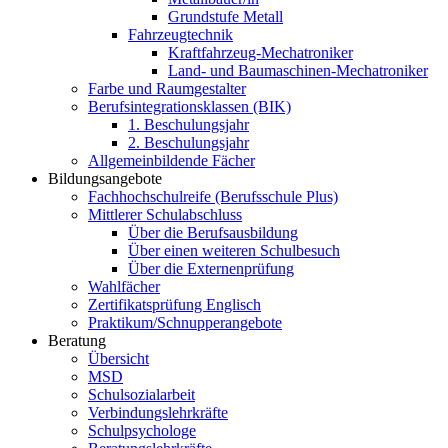
Grundstufe Metall
Fahrzeugtechnik
Kraftfahrzeug-Mechatroniker
Land- und Baumaschinen-Mechatroniker
Farbe und Raumgestalter
Berufsintegrationsklassen (BIK)
1. Beschulungsjahr
2. Beschulungsjahr
Allgemeinbildende Fächer
Bildungsangebote
Fachhochschulreife (Berufsschule Plus)
Mittlerer Schulabschluss
Über die Berufsausbildung
Über einen weiteren Schulbesuch
Über die Externenprüfung
Wahlfächer
Zertifikatsprüfung Englisch
Praktikum/Schnupperangebote
Beratung
Übersicht
MSD
Schulsozialarbeit
Verbindungslehrkräfte
Schulpsychologe