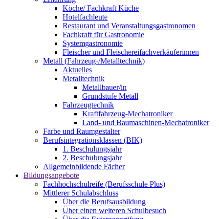
Köche/ Fachkraft Küche
Hotelfachleute
Restaurant und Veranstaltungsgastronomen
Fachkraft für Gastronomie
Systemgastronomie
Fleischer und Fleischereifachverkäuferinnen
Metall (Fahrzeug-/Metalltechnik)
Aktuelles
Metalltechnik
Metallbauer/in
Grundstufe Metall
Fahrzeugtechnik
Kraftfahrzeug-Mechatroniker
Land- und Baumaschinen-Mechatroniker
Farbe und Raumgestalter
Berufsintegrationsklassen (BIK)
1. Beschulungsjahr
2. Beschulungsjahr
Allgemeinbildende Fächer
Bildungsangebote
Fachhochschulreife (Berufsschule Plus)
Mittlerer Schulabschluss
Über die Berufsausbildung
Über einen weiteren Schulbesuch