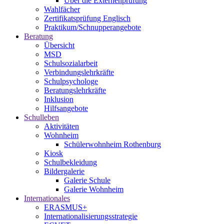
Über die Externenprüfung
Wahlfächer
Zertifikatsprüfung Englisch
Praktikum/Schnupperangebote
Beratung
Übersicht
MSD
Schulsozialarbeit
Verbindungslehrkräfte
Schulpsychologe
Beratungslehrkräfte
Inklusion
Hilfsangebote
Schulleben
Aktivitäten
Wohnheim
Schülerwohnheim Rothenburg
Kiosk
Schulbekleidung
Bildergalerie
Galerie Schule
Galerie Wohnheim
Internationales
ERASMUS+
Internationalisierungsstrategie