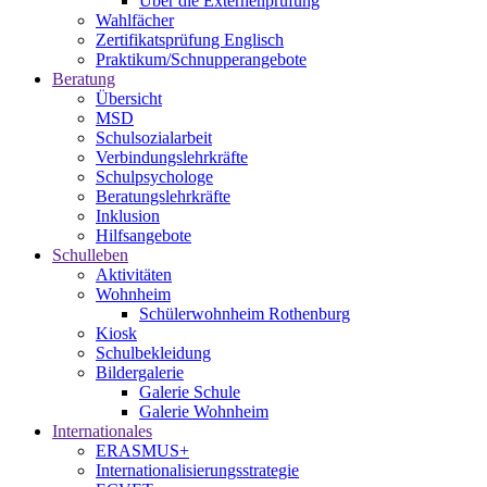
Über die Externenprüfung
Wahlfächer
Zertifikatsprüfung Englisch
Praktikum/Schnupperangebote
Beratung
Übersicht
MSD
Schulsozialarbeit
Verbindungslehrkräfte
Schulpsychologe
Beratungslehrkräfte
Inklusion
Hilfsangebote
Schulleben
Aktivitäten
Wohnheim
Schülerwohnheim Rothenburg
Kiosk
Schulbekleidung
Bildergalerie
Galerie Schule
Galerie Wohnheim
Internationales
ERASMUS+
Internationalisierungsstrategie