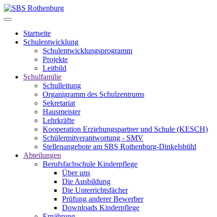
Startseite
Schulentwicklung
Schulentwicklungsprogramm
Projekte
Leitbild
Schulfamilie
Schulleitung
Organigramm des Schulzentrums
Sekretariat
Hausmeister
Lehrkräfte
Kooperation Erziehungspartner und Schule (KESCH)
Schülermitverantwortung - SMV
Stellenangebote am SBS Rothenburg-Dinkelsbühl
Abteilungen
Berufsfachschule Kinderpflege
Über uns
Die Ausbildung
Die Unterrichtsfächer
Prüfung anderer Bewerber
Downloads Kinderpflege
Ernährung