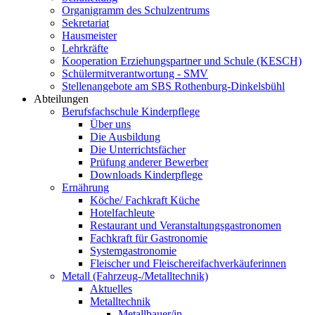
Organigramm des Schulzentrums
Sekretariat
Hausmeister
Lehrkräfte
Kooperation Erziehungspartner und Schule (KESCH)
Schülermitverantwortung - SMV
Stellenangebote am SBS Rothenburg-Dinkelsbühl
Abteilungen
Berufsfachschule Kinderpflege
Über uns
Die Ausbildung
Die Unterrichtsfächer
Prüfung anderer Bewerber
Downloads Kinderpflege
Ernährung
Köche/ Fachkraft Küche
Hotelfachleute
Restaurant und Veranstaltungsgastronomen
Fachkraft für Gastronomie
Systemgastronomie
Fleischer und Fleischereifachverkäuferinnen
Metall (Fahrzeug-/Metalltechnik)
Aktuelles
Metalltechnik
Metallbauer/in