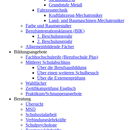
Grundstufe Metall
Fahrzeugtechnik
Kraftfahrzeug-Mechatroniker
Land- und Baumaschinen-Mechatroniker
Farbe und Raumgestalter
Berufsintegrationsklassen (BIK)
1. Beschulungsjahr
2. Beschulungsjahr
Allgemeinbildende Fächer
Bildungsangebote
Fachhochschulreife (Berufsschule Plus)
Mittlerer Schulabschluss
Über die Berufsausbildung
Über einen weiteren Schulbesuch
Über die Externenprüfung
Wahlfächer
Zertifikatsprüfung Englisch
Praktikum/Schnupperangebote
Beratung
Übersicht
MSD
Schulsozialarbeit
Verbindungslehrkräfte
Schulpsychologe