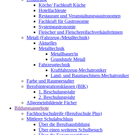
Köche/ Fachkraft Küche
Hotelfachleute
Restaurant und Veranstaltungsgastronomen
Fachkraft für Gastronomie
Systemgastronomie
Fleischer und Fleischereifachverkäuferinnen
Metall (Fahrzeug-/Metalltechnik)
Aktuelles
Metalltechnik
Metallbauer/in
Grundstufe Metall
Fahrzeugtechnik
Kraftfahrzeug-Mechatroniker
Land- und Baumaschinen-Mechatroniker
Farbe und Raumgestalter
Berufsintegrationsklassen (BIK)
1. Beschulungsjahr
2. Beschulungsjahr
Allgemeinbildende Fächer
Bildungsangebote
Fachhochschulreife (Berufsschule Plus)
Mittlerer Schulabschluss
Über die Berufsausbildung
Über einen weiteren Schulbesuch