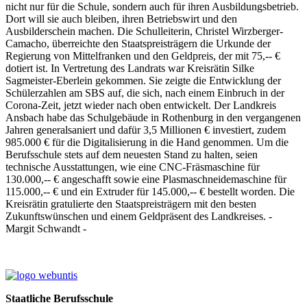
nicht nur für die Schule, sondern auch für ihren Ausbildungsbetrieb.
Dort will sie auch bleiben, ihren Betriebswirt und den
Ausbilderschein machen. Die Schulleiterin, Christel Wirzberger-
Camacho, überreichte den Staatspreisträgern die Urkunde der
Regierung von Mittelfranken und den Geldpreis, der mit 75,-- €
dotiert ist. In Vertretung des Landrats war Kreisrätin Silke
Sagmeister-Eberlein gekommen. Sie zeigte die Entwicklung der
Schülerzahlen am SBS auf, die sich, nach einem Einbruch in der
Corona-Zeit, jetzt wieder nach oben entwickelt. Der Landkreis
Ansbach habe das Schulgebäude in Rothenburg in den vergangenen
Jahren generalsaniert und dafür 3,5 Millionen € investiert, zudem
985.000 € für die Digitalisierung in die Hand genommen. Um die
Berufsschule stets auf dem neuesten Stand zu halten, seien
technische Ausstattungen, wie eine CNC-Fräsmaschine für
130.000,-- € angeschafft sowie eine Plasmaschneidemaschine für
115.000,-- € und ein Extruder für 145.000,-- € bestellt worden. Die
Kreisrätin gratulierte den Staatspreisträgern mit den besten
Zukunftswünschen und einem Geldpräsent des Landkreises. -
Margit Schwandt -
Staatliche Berufsschule