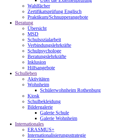
Über die Externenprüfung
Wahlfächer
Zertifikatsprüfung Englisch
Praktikum/Schnupperangebote
Beratung
Übersicht
MSD
Schulsozialarbeit
Verbindungslehrkräfte
Schulpsychologe
Beratungslehrkräfte
Inklusion
Hilfsangebote
Schulleben
Aktivitäten
Wohnheim
Schülerwohnheim Rothenburg
Kiosk
Schulbekleidung
Bildergalerie
Galerie Schule
Galerie Wohnheim
Internationales
ERASMUS+
Internationalisierungsstrategie