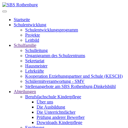
Startseite
Schulentwicklung
Schulentwicklungsprogramm
Projekte
Leitbild
Schulfamilie
Schulleitung
Organigramm des Schulzentrums
Sekretariat
Hausmeister
Lehrkräfte
Kooperation Erziehungspartner und Schule (KESCH)
Schülermitverantwortung - SMV
Stellenangebote am SBS Rothenburg-Dinkelsbühl
Abteilungen
Berufsfachschule Kinderpflege
Über uns
Die Ausbildung
Die Unterrichtsfächer
Prüfung anderer Bewerber
Downloads Kinderpflege
Ernährung