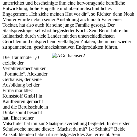
unterrichtet und bescheinigte ihm eine hervorragende berufliche
Entwicklung, hohe Empathie und überdurchschnittliches
Engagement. „Ich ziehe meinen Hut vor dir“, so Richter, denn Noah
Maurer wurde neben seiner Ausbildung auch noch Vater einer
Tochter, hat also auch für seine junge Familie gesorgt. Der
Staatspreisträger selbst ist begeisterter Koch: Sein Beruf führe ihn
kulinarisch durch viele Länder mit den unterschiedlichsten
Gerichten und entsprechend vielfältigen Zutaten, die immer wieder
zu spannenden, geschmackskreativen Endprodukten führen.
Die Traumnote 1,0
erzielte der
Verfahrensmechaniker
„Formteile“, Alexander
Gerhäuser, der seine
Ausbildung bei der
Firma mouldtec
Kunststoff GmbH in
Kaufbeuren gemacht
und die Berufsschule in
Dinkelsbühl besucht
hat. Einer seiner
Mitschüler hat ihn zur Staatspreisverleihung begleitet. In der ersten
Schulwoche meinte dieser: „Machst du mit? 1-r Schnitt?“ Beide
Auszubildenden haben ihr selbstgestecktes Ziel erreicht. Sein