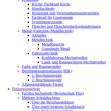
Köche/ Fachkraft Küche
Hotelfachleute
Restaurant und Veranstaltungsgastronomen
Fachkraft für Gastronomie
Systemgastronomie
Fleischer und Fleischereifachverkäuferinnen
Metall (Fahrzeug-/Metalltechnik)
Aktuelles
Metalltechnik
Metallbauer/in
Grundstufe Metall
Fahrzeugtechnik
Kraftfahrzeug-Mechatroniker
Land- und Baumaschinen-Mechatroniker
Farbe und Raumgestalter
Berufsintegrationsklassen (BIK)
1. Beschulungsjahr
2. Beschulungsjahr
Allgemeinbildende Fächer
Bildungsangebote
Fachhochschulreife (Berufsschule Plus)
Mittlerer Schulabschluss
Über die Berufsausbildung
Über einen weiteren Schulbesuch