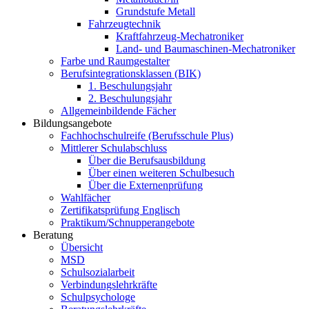
Grundstufe Metall
Fahrzeugtechnik
Kraftfahrzeug-Mechatroniker
Land- und Baumaschinen-Mechatroniker
Farbe und Raumgestalter
Berufsintegrationsklassen (BIK)
1. Beschulungsjahr
2. Beschulungsjahr
Allgemeinbildende Fächer
Bildungsangebote
Fachhochschulreife (Berufsschule Plus)
Mittlerer Schulabschluss
Über die Berufsausbildung
Über einen weiteren Schulbesuch
Über die Externenprüfung
Wahlfächer
Zertifikatsprüfung Englisch
Praktikum/Schnupperangebote
Beratung
Übersicht
MSD
Schulsozialarbeit
Verbindungslehrkräfte
Schulpsychologe