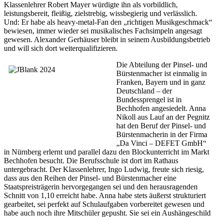
Klassenlehrer Robert Mayer würdigte ihn als vorbildlich,
leistungsbereit, fleißig, zielstrebig, wissbegierig und verlässlich.
Und: Er habe als heavy-metal-Fan den „richtigen Musikgeschmack“
bewiesen, immer wieder sei musikalisches Fachsimpeln angesagt
gewesen. Alexander Gerhäuser bleibt in seinem Ausbildungsbetrieb
und will sich dort weiterqualifizieren.
Die Abteilung der Pinsel- und
Bürstenmacher ist einmalig in
Franken, Bayern und in ganz
Deutschland – der
Bundessprengel ist in
Bechhofen angesiedelt. Anna
Nikoll aus Lauf an der Pegnitz
hat den Beruf der Pinsel- und
Bürstenmacherin in der Firma
„Da Vinci – DEFET GmbH“
in Nürnberg erlernt und parallel dazu den Blockunterricht im Markt
Bechhofen besucht. Die Berufsschule ist dort im Rathaus
untergebracht. Der Klassenlehrer, Ingo Ludwig, freute sich riesig,
dass aus den Reihen der Pinsel- und Bürstenmacher eine
Staatspreisträgerin hervorgegangen sei und den herausragenden
Schnitt von 1,10 erreicht habe. Anna habe stets äußerst strukturiert
gearbeitet, sei perfekt auf Schulaufgaben vorbereitet gewesen und
habe auch noch ihre Mitschüler gepusht. Sie sei ein Aushängeschild