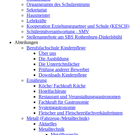
Organigramm des Schulzentrums
Sekretariat
Hausmeister
Lehrkräfte
Kooperation Erziehungspartner und Schule (KESCH)
Schülermitverantwortung - SMV
Stellenangebote am SBS Rothenburg-Dinkelsbühl
Abteilungen
Berufsfachschule Kinderpflege
Über uns
Die Ausbildung
Die Unterrichtsfächer
Prüfung anderer Bewerber
Downloads Kinderpflege
Ernährung
Köche/ Fachkraft Küche
Hotelfachleute
Restaurant und Veranstaltungsgastronomen
Fachkraft für Gastronomie
Systemgastronomie
Fleischer und Fleischereifachverkäuferinnen
Metall (Fahrzeug-/Metalltechnik)
Aktuelles
Metalltechnik
Metallbauer/in